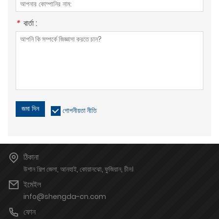
*
বার্তা :
জমা দিন
গোপনীয়তা নীতি
ঠিকানা
উশান শিল্প জেলা, আনহাই, কোয়ানঝো, ফুজিয়ান, চীন।
ইমেইল
info@shengda-cn.com
ফোন