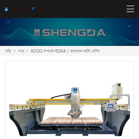
বাড়ি
>
পণ্য
>
XZQQ সম্পর্কে-625A｜মনোব্লক কাটিং মেশিন