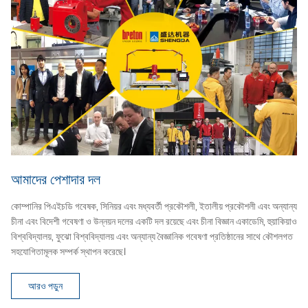
বিপ
ব্য
দক্
অপা
ব্য
যেম
আমাদের পেশাদার দল
কোম্পানির পিএইচডি গবেষক, সিনিয়র এবং মধ্যবর্তী প্রকৌশলী, ইতালীয় প্রকৌশলী এবং অন্যান্য
চীনা এবং বিদেশী গবেষণা ও উন্নয়ন দলের একটি দল রয়েছে এবং চীনা বিজ্ঞান একাডেমি, হুয়াকিয়াও
বিশ্ববিদ্যালয়, ফুঝো বিশ্ববিদ্যালয় এবং অন্যান্য বৈজ্ঞানিক গবেষণা প্রতিষ্ঠানের সাথে কৌশলগত
সহযোগিতামূলক সম্পর্ক স্থাপন করেছে।
আরও পড়ুন