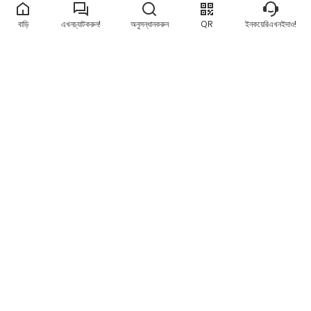
বাড়ি
এখনচ্যাটকরুন!
অনুসন্ধানকরুন
QR
ইনকয়েরিএখনইদাও!
*
বার্তা :
জমা দিন
গোপনীয়তা নীতি
ঠিকানা
উশান শিল্প জেলা, আনহাই, কোয়ানঝো, ফুজিয়ান, চীন।
ইমেইল
info@shengda-cn.com
ফোন