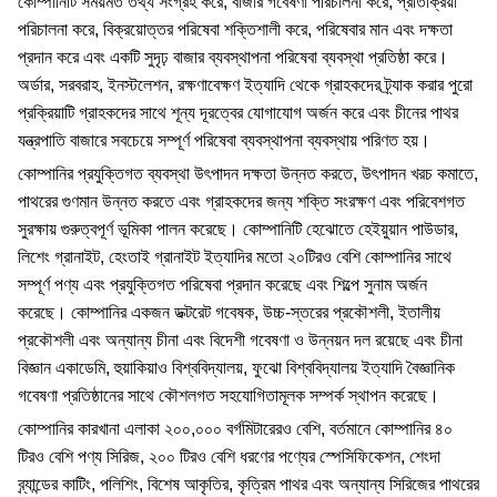
কোম্পানিটি সময়মত তথ্য সংগ্রহ করে, বাজার গবেষণা পরিচালনা করে, প্রতিক্রিয়া
পরিচালনা করে, বিক্রয়োত্তর পরিষেবা শক্তিশালী করে, পরিষেবার মান এবং দক্ষতা
প্রদান করে এবং একটি সুদৃঢ় বাজার ব্যবস্থাপনা পরিষেবা ব্যবস্থা প্রতিষ্ঠা করে।
অর্ডার, সরবরাহ, ইনস্টলেশন, রক্ষণাবেক্ষণ ইত্যাদি থেকে গ্রাহকদের ট্র্যাক করার পুরো
প্রক্রিয়াটি গ্রাহকদের সাথে শূন্য দূরত্বের যোগাযোগ অর্জন করে এবং চীনের পাথর
যন্ত্রপাতি বাজারে সবচেয়ে সম্পূর্ণ পরিষেবা ব্যবস্থাপনা ব্যবস্থায় পরিণত হয়।
কোম্পানির প্রযুক্তিগত ব্যবস্থা উৎপাদন দক্ষতা উন্নত করতে, উৎপাদন খরচ কমাতে,
পাথরের গুণমান উন্নত করতে এবং গ্রাহকদের জন্য শক্তি সংরক্ষণ এবং পরিবেশগত
সুরক্ষায় গুরুত্বপূর্ণ ভূমিকা পালন করেছে। কোম্পানিটি হেঝোতে হেইয়ুয়ান পাউডার,
লিশেং গ্রানাইট, হেংতাই গ্রানাইট ইত্যাদির মতো ২০টিরও বেশি কোম্পানির সাথে
সম্পূর্ণ পণ্য এবং প্রযুক্তিগত পরিষেবা প্রদান করেছে এবং শিল্পে সুনাম অর্জন
করেছে। কোম্পানির একজন ডক্টরেট গবেষক, উচ্চ-স্তরের প্রকৌশলী, ইতালীয়
প্রকৌশলী এবং অন্যান্য চীনা এবং বিদেশী গবেষণা ও উন্নয়ন দল রয়েছে এবং চীনা
বিজ্ঞান একাডেমি, হুয়াকিয়াও বিশ্ববিদ্যালয়, ফুঝো বিশ্ববিদ্যালয় ইত্যাদি বৈজ্ঞানিক
গবেষণা প্রতিষ্ঠানের সাথে কৌশলগত সহযোগিতামূলক সম্পর্ক স্থাপন করেছে।
কোম্পানির কারখানা এলাকা ২০০,০০০ বর্গমিটারেরও বেশি, বর্তমানে কোম্পানির ৪০
টিরও বেশি পণ্য সিরিজ, ২০০ টিরও বেশি ধরণের পণ্যের স্পেসিফিকেশন, শেংদা
ব্র্যান্ডের কাটিং, পলিশিং, বিশেষ আকৃতির, কৃত্রিম পাথর এবং অন্যান্য সিরিজের পাথরের