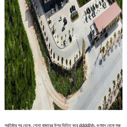
প্রতিষ্ঠার পর থেকে, শেংদা বাজারের উপর ভিত্তি করে ddddhh, গুণমান থেকে শুরু