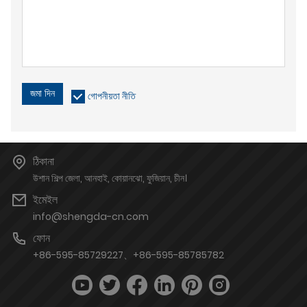
জমা দিন
গোপনীয়তা নীতি
ঠিকানা
উশান শিল্প জেলা, আনহাই, কোয়ানঝো, ফুজিয়ান, চীন।
ইমেইল
info@shengda-cn.com
ফোন
+86-595-85729227、+86-595-85785782