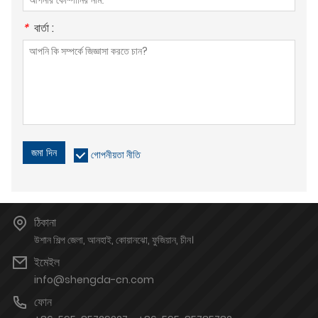
*
বার্তা :
জমা দিন
গোপনীয়তা নীতি
ঠিকানা
উশান শিল্প জেলা, আনহাই, কোয়ানঝো, ফুজিয়ান, চীন।
ইমেইল
info@shengda-cn.com
ফোন