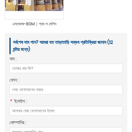
এসকেজে-80M｜গ্যাং স মেশিন
সর্বশেষ দাম পান? আমরা যত তাড়াতাড়ি সম্ভব প্রতিক্রিয়া জানাব (12
ঘন্টার মধ্যে)
নাম :
ফোন :
*
ইমেইল :
কোম্পানির :